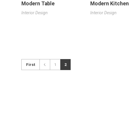
Modern Table
Modern Kitchen
Interior Design
Interior Design
First
1
2